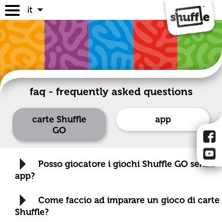
it
giochi
regole dei giochi
dove acquistarli
faq
faq - frequently asked questions
carte Shuffle
app
GO
Posso giocatore i giochi Shuffle GO senza
app?
Come faccio ad imparare un gioco di carte
Shuffle?